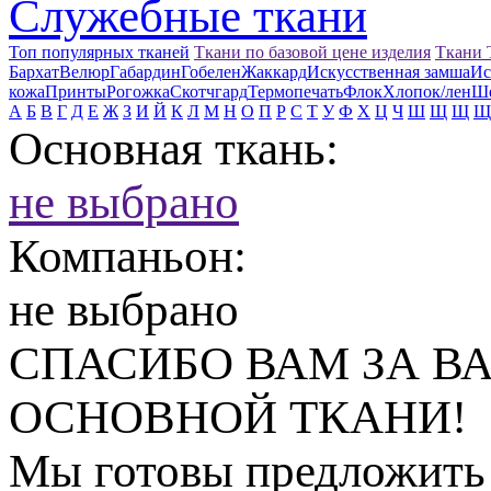
Служебные ткани
Топ популярных тканей
Ткани по базовой цене изделия
Ткани
Бархат
Велюр
Габардин
Гобелен
Жаккард
Искусственная замша
Ис
кожа
Принты
Рогожка
Скотчгард
Термопечать
Флок
Хлопок/лен
Ш
А
Б
В
Г
Д
Е
Ж
З
И
Й
К
Л
М
Н
О
П
Р
С
Т
У
Ф
Х
Ц
Ч
Ш
Щ
Щ
Щ
Основная ткань:
не выбрано
Компаньон:
не выбрано
СПАСИБО ВАМ ЗА В
ОСНОВНОЙ ТКАНИ!
Мы готовы предложить 