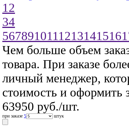
1
2
3
4
5
6
7
8
9
10
11
12
13
14
15
16
1
Чем больше объем зака
товара. При заказе бол
личный менеджер, кото
стоимость и оформить з
63950
руб./шт.
при заказе
5
штук