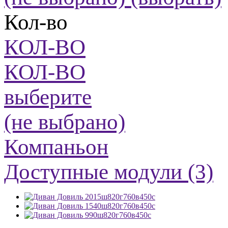
Кол-во
КОЛ-ВО
КОЛ-ВО
выберите
(не выбрано)
Компаньон
Доступные модули (3)
2015ш820г760в450с
1540ш820г760в450с
990ш820г760в450с